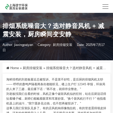
排烟系统噪音大？选对静音风机 + 减
震安装，厨房瞬间变安静
Author: jiaxingpaiyan
Category:
厨房排烟安装
Date: 2025年7月17
日
Home
»
厨房排烟安装
»
排烟系统噪音大？选对静音风机 + 减震安装，厨房瞬间变安静
海鲜排档的刘老板最近总被投诉。不是菜不好吃，是后厨的排烟风机太吵
—— 呼呼的轰鸣声隔着两条街都能听见，楼上住户打 12345 举报，环保局
的人来了三趟，最后撂下话：“再不改，就得停业整改。”
刘老板找我们去看的时候，风机正像个破鼓风机似的狂转，站在后厨说话得
扯着嗓子喊，厨师们都戴着眼罩和耳塞炒菜。“换个新风机行不行？” 他指着
机器上的油污，“我宁愿多花点钱，也不想再被投诉了。”
这事儿我们安装队见多了。有的店风机响得像拖拉机，有的管道震得墙皮掉