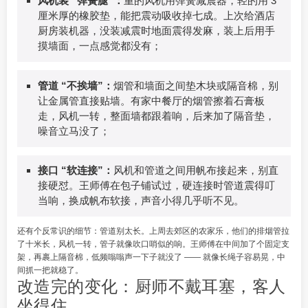
风机装 “弹簧腿”：
重的风机用弹簧减震器，轻的用 3
厘米厚的橡胶垫，能把震动吸收掉七成。上次给酒店
厨房装机器，没装减震时地面震得发麻，装上后用手
摸墙面，一点感觉都没有；
管道 “不挨墙”：
烟管和墙面之间垫木块或隔音棉，别
让金属管直接贴墙。有家中餐厅的烟管擦着石膏板
走，风机一转，整面墙都跟着响，后来加了隔音垫，
噪音立马没了；
接口 “软连接”：
风机和管道之间用帆布接起来，别直
接硬怼。王师傅在包子铺试过，硬连接时管道震得叮
当响，换成帆布软接，声音小得几乎听不见。
还有个反常识的细节：管道别太长。上周去郊区的农家乐，他们的排烟管拉
了十米长，风机一转，管子就像吹口哨似的响。王师傅在中间加了个固定支
架，再裹上隔音棉，低频嗡嗡声一下子就没了 —— 就像长绳子容易晃，中
间抓一把就稳了。
改造完的变化：厨师不戴耳塞，客人
坐得住