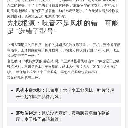
渣，还有的低频噪音让人头晕 —— 其实噪音这东西，选对风机加对安装，
八成能解决。干了十年的王师傅最有经验：“就像家里的洗衣机，有的甩干
时震得地板响，有的安了减震垫，动静比说话还小。” 今天就借着几个刚改
完的案例，说说怎么让排烟系统 “闭嘴”。
先找根源：噪音不是风机的错，可能
是 “选错了型号”
上周去商场里的日料店，他们的排烟风机装在吊顶里，一开机，整个餐厅都
嗡嗡响。王师傅踩着梯子拆开检修口，掏出分贝仪测了测：“78 分贝！比正
常谈话声高了一倍。”
老板纳闷：“我特意买的‘静音款’啊。” 王师傅指着风机铭牌：“你这是工业级
轴流风机，本来是给工厂车间用的，劲儿大但噪音也大，装在商场里肯定
吵。” 就像给卧室装了个工业风扇，再怎么调风速也安静不了。
常见的噪音源有三种：
风机本身太吵：
比如用了大功率工业风机，叶片转起
来带起的风声就像刮风；
震动传得远：
风机没固定好，震动顺着墙面传到前
厅，桌子椅子都跟着颤；