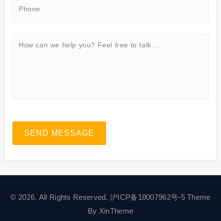
SEND MESSAGE
© 2026. All Rights Reserved.
沪ICP备18007962号-5
Theme
By
XinTheme