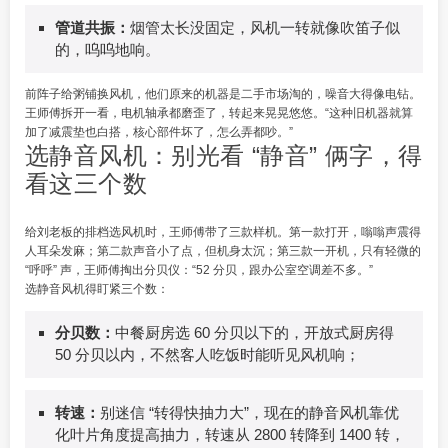
管道共振：
烟管太长没固定，风机一转就像吹笛子似
的，呜呜地响。
前阵子给粥铺换风机，他们原来的机器是二手市场淘的，噪音大得像电钻。
王师傅拆开一看，电机轴承都磨歪了，转起来晃晃悠悠。“这种旧机器就算
加了减震垫也白搭，核心部件坏了，怎么弄都吵。”
选静音风机：别光看 “静音” 俩字，得
看这三个数
给刘老板的排档选风机时，王师傅带了三款样机。第一款打开，嗡嗡声震得
人耳朵发麻；第二款声音小了点，但机身太沉；第三款一开机，只有轻微的
“呼呼” 声，王师傅掏出分贝仪：“52 分贝，跟办公室空调差不多。”
选静音风机得盯紧三个数：
分贝数：
中餐厨房选 60 分贝以下的，开放式厨房得
50 分贝以内，不然客人吃饭时能听见风机响；
转速：
别迷信 “转得快抽力大”，现在的静音风机靠优
化叶片角度提高抽力，转速从 2800 转降到 1400 转，