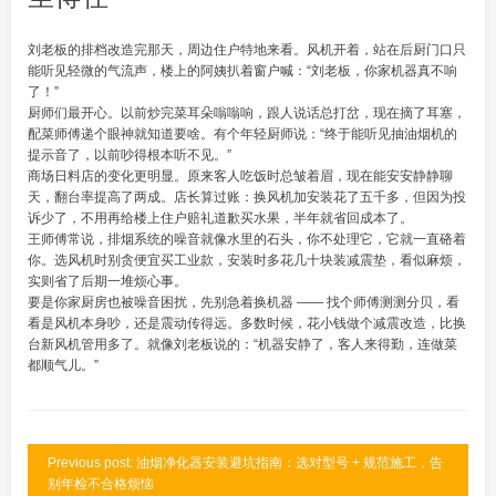
刘老板的排档改造完那天，周边住户特地来看。风机开着，站在后厨门口只
能听见轻微的气流声，楼上的阿姨扒着窗户喊：“刘老板，你家机器真不响
了！”
厨师们最开心。以前炒完菜耳朵嗡嗡响，跟人说话总打岔，现在摘了耳塞，
配菜师傅递个眼神就知道要啥。有个年轻厨师说：“终于能听见抽油烟机的
提示音了，以前吵得根本听不见。”
商场日料店的变化更明显。原来客人吃饭时总皱着眉，现在能安安静静聊
天，翻台率提高了两成。店长算过账：换风机加安装花了五千多，但因为投
诉少了，不用再给楼上住户赔礼道歉买水果，半年就省回成本了。
王师傅常说，排烟系统的噪音就像水里的石头，你不处理它，它就一直硌着
你。选风机时别贪便宜买工业款，安装时多花几十块装减震垫，看似麻烦，
实则省了后期一堆烦心事。
要是你家厨房也被噪音困扰，先别急着换机器 —— 找个师傅测测分贝，看
看是风机本身吵，还是震动传得远。多数时候，花小钱做个减震改造，比换
台新风机管用多了。就像刘老板说的：“机器安静了，客人来得勤，连做菜
都顺气儿。”
Previous post: 油烟净化器安装避坑指南：选对型号 + 规范施工，告
别年检不合格烦恼