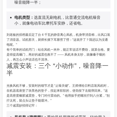
噪音能降一半；
电机类型：
选直流无刷电机，比普通交流电机噪音
小，就像电动车比摩托车安静，还省电。
刘老板的排档最后定了台 4 千瓦的静音离心风机，机身带消音棉，出风口装
了消音器。试机那天，厨师长摘下耳塞愣了愣：“这就开了？我还以为没通
电呢。”
有个简单的试机窍门：站在风机一米外，能正常说话不费劲，就算合格。要
是得提高嗓门，再好的减震也救不了 —— 风机本身太吵，就像嗓子哑的
人，再怎么小声说话也不清净。
减震安装：三个 “小动作”，噪音降一
半
光换风机不够，安装时的细节才是 “止噪关键”。王师傅给日料店装风机时，
在机器底座垫了块黑色的垫子，捏起来软软的，使劲按下去能弹回来。“这
是高密度橡胶减震垫，专门对付震动的。” 他用扳手把螺丝拧到八分紧，“别
拧太死，留点头让垫子能缓冲。”
三个减震妙招得记牢：