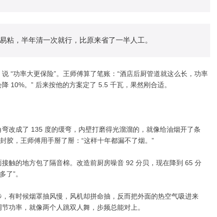
易粘，半年清一次就行，比原来省了一半人工。
，说 “功率大更保险”。王师傅算了笔账：“酒店后厨管道就这么长，功率
10%。” 后来按他的方案定了 5.5 千瓦，果然刚合适。
角弯改成了 135 度的缓弯，内壁打磨得光溜溜的，就像给油烟开了条
封胶，王师傅用手掰了掰：“这样十年都漏不了烟。”
触的地方包了隔音棉。改造前厨房噪音 92 分贝，现在降到 65 分
多了”。
同步，有时候烟罩抽风慢，风机却拼命抽，反而把外面的热空气吸进来
调节功率，就像两个人跳双人舞，步频总能对上。