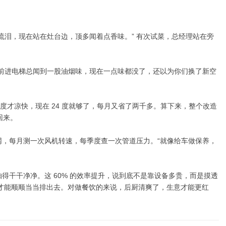
流泪，现在站在灶台边，顶多闻着点香味。” 有次试菜，总经理站在旁
“以前进电梯总闻到一股油烟味，现在一点味都没了，还以为你们换了新空
 度才凉快，现在 24 度就够了，每月又省了两千多。算下来，整个改造
回来。
，每月测一次风机转速，每季度查一次管道压力。“就像给车做保养，
得干干净净。这 60% 的效率提升，说到底不是靠设备多贵，而是摸透
怎么才能顺顺当当排出去。对做餐饮的来说，后厨清爽了，生意才能更红