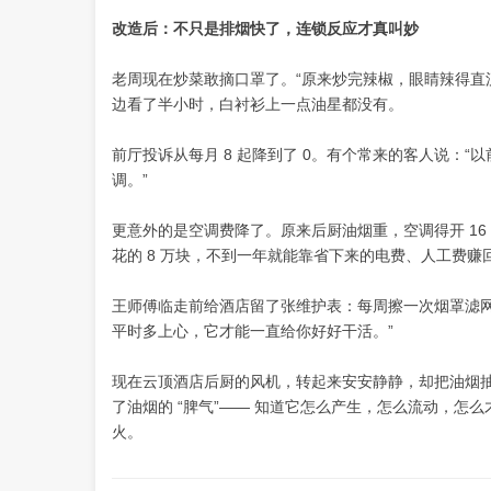
改造后：不只是排烟快了，连锁反应才真叫妙
老周现在炒菜敢摘口罩了。“原来炒完辣椒，眼睛辣得直
边看了半小时，白衬衫上一点油星都没有。
前厅投诉从每月 8 起降到了 0。有个常来的客人说：
调。”
更意外的是空调费降了。原来后厨油烟重，空调得开 16
花的 8 万块，不到一年就能靠省下来的电费、人工费赚
王师傅临走前给酒店留了张维护表：每周擦一次烟罩滤网
平时多上心，它才能一直给你好好干活。”
现在云顶酒店后厨的风机，转起来安安静静，却把油烟抽
了油烟的 “脾气”—— 知道它怎么产生，怎么流动，
火。