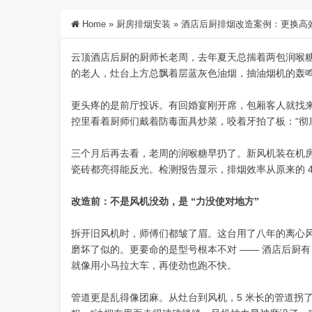
Home
»
厨房排烟安装
»
酒店后厨排烟改造案例：更换高效
云顶酒店后厨的厨师长老周，去年夏天总揣着两包润喉糖
的老人，灶台上方总飘着层蓝灰色油烟，抽油烟机的轰
更头疼的是前厅投诉。有回婚宴刚开席，包厢客人就找来
控里看着厨师们戴着防毒面具炒菜，咬着牙拍了板：“彻
三个月后再去看，老周的润喉糖早扔了。新风机装在机
瓷砖都亮得能反光。检测报告显示，排烟效率从原来的 42
改造前：不是风机没劲，是 “力没使对地方”
拆开旧风机时，师傅们都皱了眉。这台用了八年的离心
磨坏了似的。更要命的是型号根本不对 —— 酒店后厨有 8
就像用小马拉大车，再使劲也跑不快。
管道更是乱得像团麻。从灶台到风机，5 米长的管道拐了