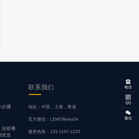
联系
我们
电话
QQ
作步骤
地址：中国，上海，青浦
微信
官方微信：LEMONwhy04
！连锁餐
服务热线：133-1197-1233
烟改造方