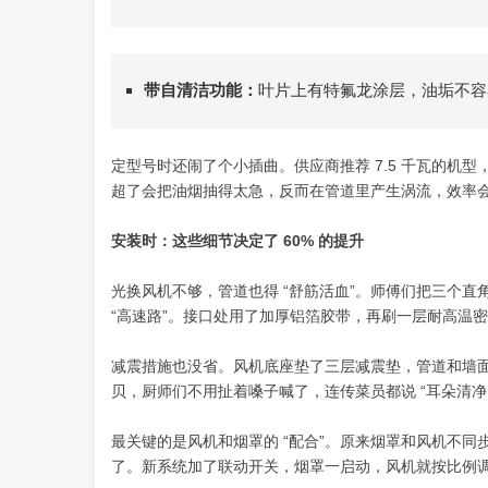
带自清洁功能
：
叶片上有特氟龙涂层，油垢不容
定型号时还闹了个小插曲。供应商推荐 7.5 千瓦的机型
超了会把油烟抽得太急，反而在管道里产生涡流，效率会降 
安装时：这些细节决定了 60% 的提升
光换风机不够，管道也得 “舒筋活血”。师傅们把三个直
“高速路”。接口处用了加厚铝箔胶带，再刷一层耐高温密
减震措施也没省。风机底座垫了三层减震垫，管道和墙面接
贝，厨师们不用扯着嗓子喊了，连传菜员都说 “耳朵清净
最关键的是风机和烟罩的 “配合”。原来烟罩和风机不
了。新系统加了联动开关，烟罩一启动，风机就按比例