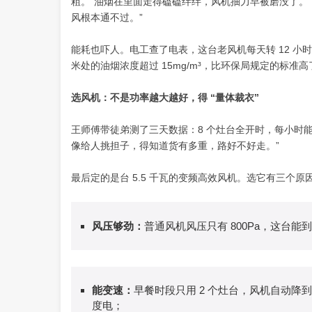
粗。“油烟在里面走得磕磕绊绊，风机抽力早被磨没了。
风根本通不过。”
能耗也吓人。电工查了电表，这台老风机每天转 12 小
米处的油烟浓度超过 15mg/m³，比环保局规定的标准高了
选风机：不是功率越大越好，得 “量体裁衣”
王师傅带徒弟测了三天数据：8 个灶台全开时，每小时能产
像给人挑担子，得知道货有多重，路好不好走。”
最后定的是台 5.5 千瓦的变频高效风机。选它有三个原
风压够劲
：
普通风机风压只有 800Pa，这台能到 
能变速
：
早餐时段只用 2 个灶台，风机自动降到
度电；