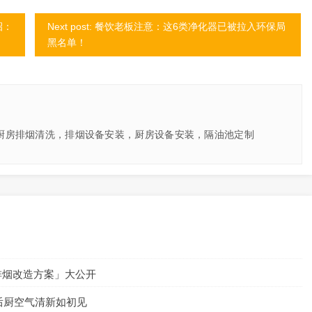
招：
Next post: ​​餐饮老板注意：这6类净化器已被拉入环保局
黑名单！​
厨房排烟清洗，排烟设备安装，厨房设备安装，隔油池定制
排烟改造方案」大公开
后厨空气清新如初见