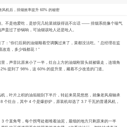
风机后，排烟效率提升 60% 的秘密
。不是他爱吃，是炒完几轮菜就咳得说不出话 —— 排烟系统像个喘气
鸣声盖过了炒锅响，可油烟该呛人还是呛人。
了：“你们后厨的油烟顺着空调飘过来了，菜都没法吃。” 总经理在监
底改造，多少钱都花！”
房里，声音比原来小了一半，灶台上方的油烟刚冒头就被吸走，连墙角
% 提到了 98%，这 60% 的提升里，藏着不少改造的门道。
风机，叶片上积的油垢能刮下半斤，转起来晃晃悠悠，就像老风扇轴承
 个灶台，其中 4 个是爆炒炉，原装机却选了 3.7 千瓦的普通风机，
 3 个直角弯，每个拐弯处都堆着油泥，最细的地方只剩原来的一半