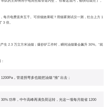
” 带队的王师傅用手电筒照着管道内壁，“你看这油污，都快结成壳了，
时，每月电费直奔五千。可排烟效果呢？用烟雾测试仪一测，灶台上方 1
 3 倍。
生 2.3 万立方米油烟；爆炒炉工作时，瞬间油烟量会飙升 30%。“就
因：
1200Pa，管道拐弯多也能把油烟 “推” 出去；
 30% 功率，中午高峰再满负荷运转，光这一项每月能省 1200