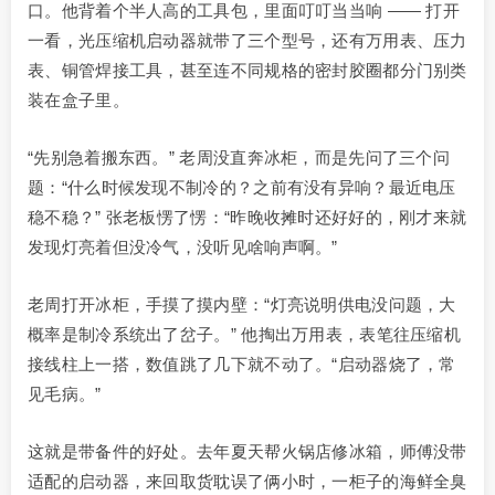
口。他背着个半人高的工具包，里面叮叮当当响 —— 打开
一看，光压缩机启动器就带了三个型号，还有万用表、压力
表、铜管焊接工具，甚至连不同规格的密封胶圈都分门别类
装在盒子里。
“先别急着搬东西。” 老周没直奔冰柜，而是先问了三个问
题：“什么时候发现不制冷的？之前有没有异响？最近电压
稳不稳？” 张老板愣了愣：“昨晚收摊时还好好的，刚才来就
发现灯亮着但没冷气，没听见啥响声啊。”
老周打开冰柜，手摸了摸内壁：“灯亮说明供电没问题，大
概率是制冷系统出了岔子。” 他掏出万用表，表笔往压缩机
接线柱上一搭，数值跳了几下就不动了。“启动器烧了，常
见毛病。”
这就是带备件的好处。去年夏天帮火锅店修冰箱，师傅没带
适配的启动器，来回取货耽误了俩小时，一柜子的海鲜全臭