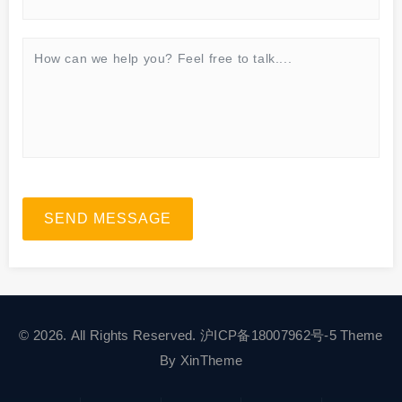
SEND MESSAGE
© 2026. All Rights Reserved.
沪ICP备18007962号-5
Theme
By
XinTheme