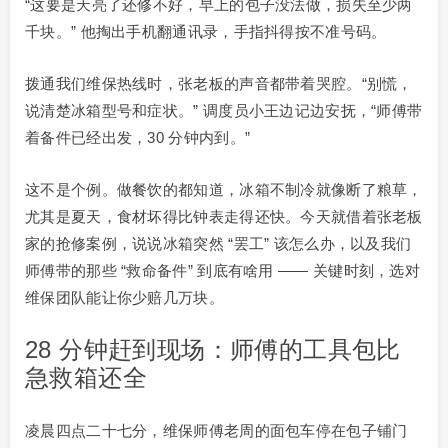
“这要是天亮了还修不好，早上的包子没法做，损失至少两
千块。” 他掏出手机翻通讯录，手指抖得按不准号码。
拨通我们维保热线时，张老板的声音都带着哭腔。“别慌，
说清楚冰箱型号和症状。” 调度员小王边记边安抚，“师傅带
着备件已经出发，30 分钟内到。”
这不是个例。做餐饮的都知道，冰箱不制冷就像断了粮草，
尤其是夏天，食材坏得比钟表走得还快。今天就借着张老板
家的抢修案例，说说冰箱突然 “罢工” 该怎么办，以及我们
师傅带的那些 “救命备件” 到底有啥用 —— 关键时刻，选对
维保团队能让你少赔几万块。
28 分钟赶到现场：师傅的工具包比
急救箱还全
凌晨四点二十七分，维保师傅老周的面包车停在包子铺门