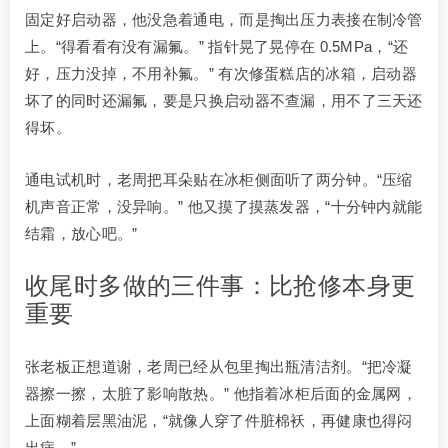
固定好启动器，他没急着通电，而是掏出压力表接在制冷管
上。“得看看有没有漏氟。” 指针晃了晃停在 0.5MPa，“还
好，压力没掉，不用补氟。” 有次修蛋糕店的冰箱，启动器
坏了的同时还漏氟，要是只换启动器不查漏，用不了三天还
得坏。
通电试机时，老周把耳朵贴在冰柜侧面听了两分钟。“压缩
机声音正常，没异响。” 他又摸了摸蒸发器，“十分钟内就能
结霜，放心吧。”
收尾时多做的三件事：比抢修本身更
重要
张老板正想道谢，老周已经从包里掏出瓶清洁剂。“把冷凝
器擦一擦，太脏了影响散热。” 他指着冰柜后面的金属网，
上面糊着层黑油泥，“就像人穿了件脏棉袄，再健康也得闷
出病。”