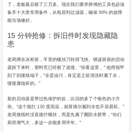
了，老板最后赔了三万多。现在我们要求师傅的工具包必须
备齐十大类常用备件，从电容到过滤器，确保 90% 的故障
能当场修好。
15 分钟抢修：拆旧件时发现隐藏隐
患
老周蹲在冰柜前，手里的螺丝刀转得飞快。锈迹斑斑的启动
器拆下来时，塑料壳已经裂了道缝。“你看这里，” 他用指甲
刮了刮接线端子，“全是油污，肯定是之前清洗时溅了水，
慢慢腐蚀坏的。”
新的启动器是带过热保护的款，比旧的多了个银色的小方
块。“这个能扛 120 度高温，就算偶尔溅到水也不容易坏。”
老周接线时没直接拧螺丝，而是先裹了圈防水胶带，“你们
厨房潮气大，多这一步能多用半年。”