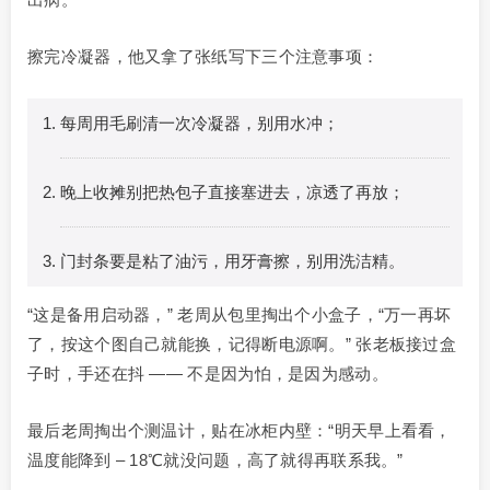
擦完冷凝器，他又拿了张纸写下三个注意事项：
每周用毛刷清一次冷凝器，别用水冲；
晚上收摊别把热包子直接塞进去，凉透了再放；
门封条要是粘了油污，用牙膏擦，别用洗洁精。
“这是备用启动器，” 老周从包里掏出个小盒子，“万一再坏
了，按这个图自己就能换，记得断电源啊。” 张老板接过盒
子时，手还在抖 —— 不是因为怕，是因为感动。
最后老周掏出个测温计，贴在冰柜内壁：“明天早上看看，
温度能降到 – 18℃就没问题，高了就得再联系我。”